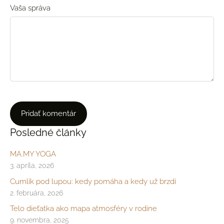
Vaša správa
Posledné články
MA.MY YOGA
3. apríla, 2026
Cumlík pod lupou: kedy pomáha a kedy už brzdí
2. februára, 2026
Telo dieťatka ako mapa atmosféry v rodine
9. novembra, 2025