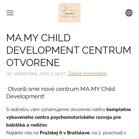
MA.MY CHILD
DEVELOPMENT CENTRUM
OTVORENE
30. septembra, 2025 o 14:07,
Žiadne komentáre
Otvorili sme nové centrum MA.MY Child
Development!
S radosťou vám oznamujeme otvorenie nášho
kompletne
vybaveného centra psychomotorického rozvoja pre
bábätká a rodičov
.
Nájdete nás na
Pražskej 6 v Bratislave
, na 2. poschodí v